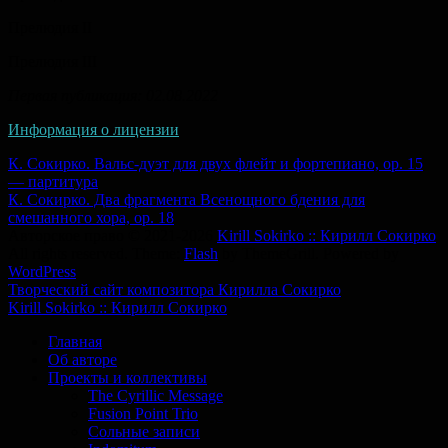
Прелюдия II
Прелюдия III
Первая публикация: 02.08.2022
Информация о лицензии
Навигация
К. Сокирко. Вальс-дуэт для двух флейт и фортепиано, op. 15
— партитура
по
К. Сокирко. Два фрагмента Всенощного бдения для
записям
смешанного хора, op. 18
Авторское право © 2021-2026
Kirill Sokirko :: Кирилл Сокирко
All rights reserved. Theme:
Flash
by ThemeGrill. Powered by
WordPress
Творческий сайт композитора Кирилла Сокирко
Kirill Sokirko :: Кирилл Сокирко
Главная
Об авторе
Проекты и коллективы
The Cyrillic Message
Fusion Point Trio
Сольные записи