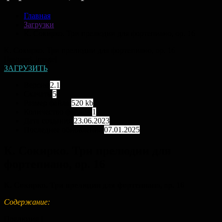
Главная
Загрузки
К. Сокирко. Три прелюдии для фортепиано, op. 16
К. Сокирко. Три прелюдии для фортепиано, op. 16
[featured_image]
ЗАГРУЗИТЬ
Версия
2.1
Скачать
5
Размер файла
520 kb
Количество файлов
1
Дата создания
23.06.2023
Последнее обновление
07.01.2025
К. Сокирко. Три прелюдии для
фортепиано, op. 16
К. Сокирко. Три прелюдии для фортепиано, op. 16
Содержание:
Прелюдия I