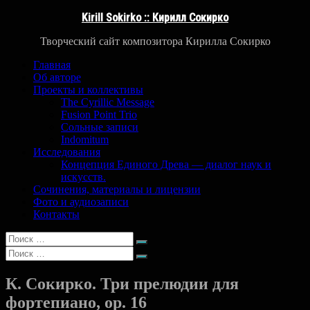
Перейти
Kirill Sokirko :: Кирилл Сокирко
к
содержимому
Творческий сайт композитора Кирилла Сокирко
Главная
Об авторе
Проекты и коллективы
The Cyrillic Message
Fusion Point Trio
Сольные записи
Indomitum
Исследования
Концепция Единого Древа — диалог наук и
искусств.
Сочинения, материалы и лицензии
Фото и аудиозаписи
Контакты
Искать:
Поиск
Искать:
Поиск
К. Сокирко. Три прелюдии для
фортепиано, op. 16